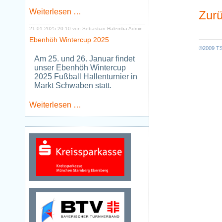
Neues
Weiterlesen …
Zurü
Jugendtraining
Tischtennis
21.01.2025 20:10
von Sebastian Halemba Admin
ab
Ebenhöh Wintercup 2025
Januar
©2009 TSV
2026
Am 25. und 26. Januar findet
unser Ebenhöh Wintercup
2025 Fußball Hallenturnier in
Markt Schwaben statt.
Ebenhöh
Weiterlesen …
Wintercup
2025