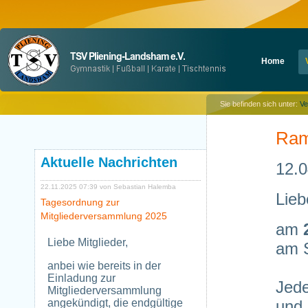
Navigation
Home
überspringen
Sie befinden sich unter:
Ve
Ram
Aktuelle Nachrichten
12.0
22.11.2025 07:39
von Sebastian Halemba
Lieb
Tagesordnung zur
Mitgliederversammlung 2025
am
Liebe Mitglieder,
am S
anbei wie bereits in der
Einladung zur
Jede
Mitgliederversammlung
angekündigt, die endgültige
und 