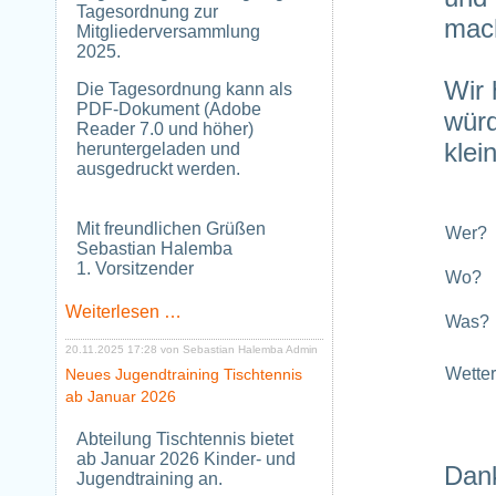
Tagesordnung zur
mac
Mitgliederversammlung
2025.
Wir 
Die Tagesordnung kann als
PDF-Dokument (Adobe
würd
Reader 7.0 und höher)
klei
heruntergeladen und
ausgedruckt werden.
Mit freundlichen Grüßen
Wer?
Sebastian Halemba
1. Vorsitzender
Wo?
Tagesordnung
Weiterlesen …
Was?
zur
Mitgliederversammlung
20.11.2025 17:28
von Sebastian Halemba Admin
2025
Wette
Neues Jugendtraining Tischtennis
ab Januar 2026
Abteilung Tischtennis bietet
ab Januar 2026 Kinder- und
Dank
Jugendtraining an.