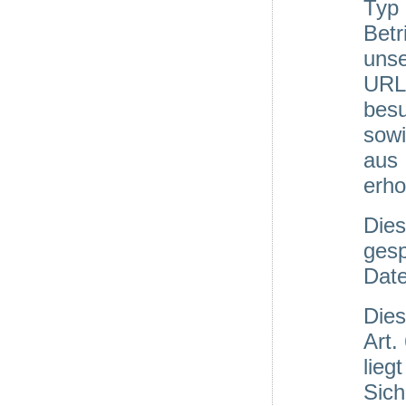
Typ
Bet
uns
URL)
bes
sowi
aus
erho
Die
gesp
Date
Dies
Art.
lieg
Sich