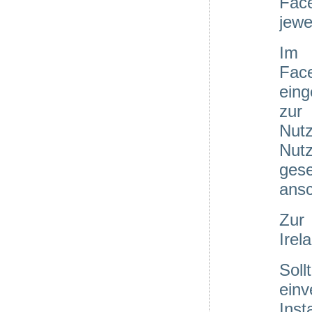
Fac
jewe
Im 
Fac
ein
zur
Nutz
Nut
gese
ansc
Zur
Irel
Sol
ein
Ins