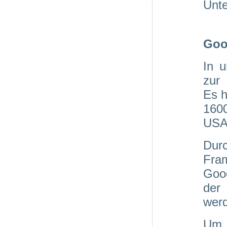
Unte
Goo
In u
zur 
Es h
160
USA,
Durc
Fra
Goog
der
wer
Um 