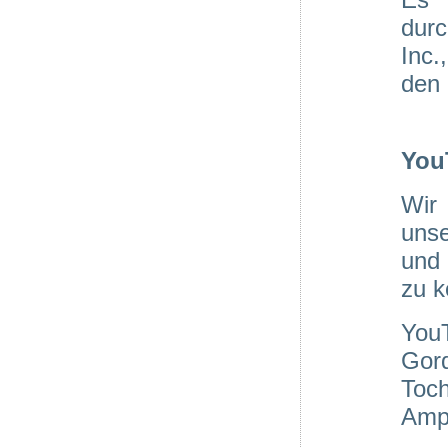
durc
Inc.
den 
You
Wir
uns
und 
zu k
You
Gor
Toc
Amph