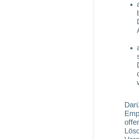
Darü
Emp
offe
Lös