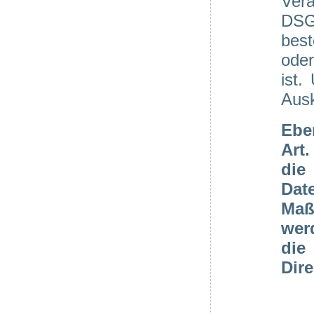
Vera
DSG
best
oder
ist.
Ausk
Ebe
Art
die
Dat
Maß
wer
di
Dire