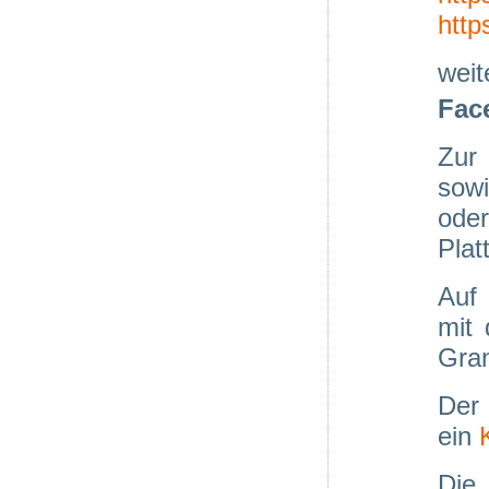
http
weit
Fac
Zur
sowi
ode
Plat
Auf 
mit 
Gran
Der
ein
Die 