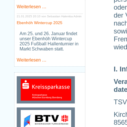
oder
Neues
Weiterlesen …
Jugendtraining
der 
Tischtennis
21.01.2025 20:10
von Sebastian Halemba Admin
ab
nac
Ebenhöh Wintercup 2025
Januar
sowi
2026
Am 25. und 26. Januar findet
Fre
unser Ebenhöh Wintercup
2025 Fußball Hallenturnier in
wied
Markt Schwaben statt.
Ebenhöh
Weiterlesen …
Wintercup
I. 
2025
Vera
date
TSV 
Kir
8565