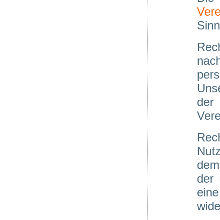
Vere
Sin
Rec
nac
pers
Unse
der
Vere
Rec
Nut
dem 
der
eine
wide