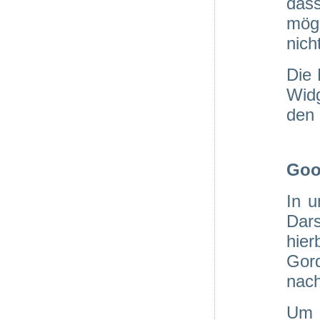
das
mögl
nich
Die 
Wid
den
Goo
In u
Dars
hie
Gor
nach
Um 