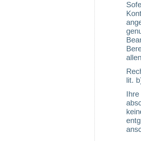
Sofe
Kon
ang
genu
Bea
Ber
alle
Rech
lit.
Ihr
absc
kei
ent
ansc