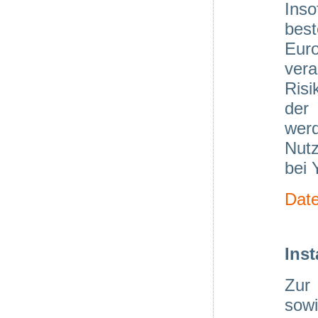
Inso
bes
Eur
ver
Risi
der
werd
Nutz
bei 
Dat
Ins
Zur
sowi