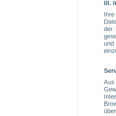
III
Ihre
Date
der 
ges
und
einz
Ser
Aus
Gew
Inte
Bro
über