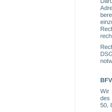
Darü
Adre
bere
einz
Rec
rech
Rech
DSGV
notw
BFV
Wir
des 
50, 