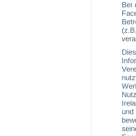
Bei 
Fac
Betr
(z.
vera
Die
Inf
Vere
nut
Wer
Nut
Irel
und
bewe
sei