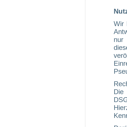
Nut
Wir 
Ant
nur 
die
verö
Ein
Pse
Rech
Die
DSGV
Hier
Kenn