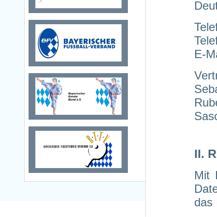
Deu
Tele
Tele
E-Ma
Vert
Seba
Rube
Sasc
II.
Mit 
Dat
das