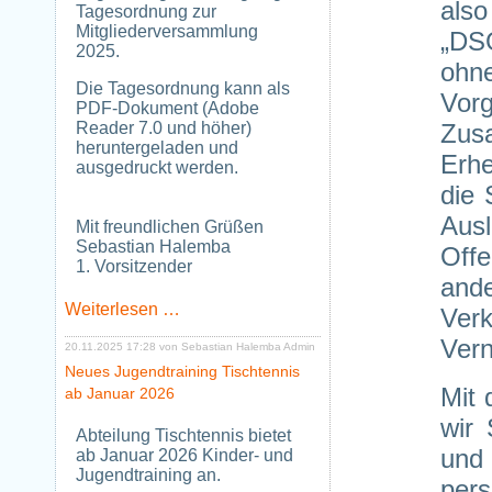
also
Tagesordnung zur
Mitgliederversammlung
„DSG
2025.
ohn
Die Tagesordnung kann als
Vor
PDF-Dokument (Adobe
Reader 7.0 und höher)
Zus
heruntergeladen und
Erhe
ausgedruckt werden.
die 
Aus
Mit freundlichen Grüßen
Sebastian Halemba
Offe
1. Vorsitzender
ande
Tagesordnung
Weiterlesen …
Verk
zur
Vern
Mitgliederversammlung
20.11.2025 17:28
von Sebastian Halemba Admin
2025
Neues Jugendtraining Tischtennis
Mit 
ab Januar 2026
wir
Abteilung Tischtennis bietet
un
ab Januar 2026 Kinder- und
Jugendtraining an.
per