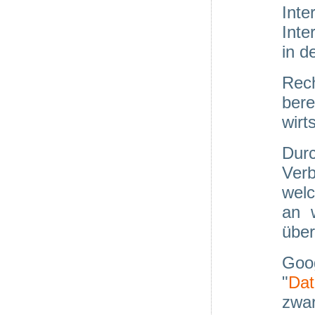
Inte
Inte
in d
Rech
bere
wirt
Durc
Ver
welc
an 
über
Goo
"
Dat
zwa