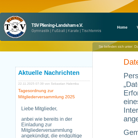
Navigation
Home
überspringen
Sie befinden sich unter:
Da
Dat
Aktuelle Nachrichten
Per
„Da
22.11.2025 07:39
von Sebastian Halemba
Tagesordnung zur
Erfo
Mitgliederversammlung 2025
ein
Liebe Mitglieder,
Inte
ange
anbei wie bereits in der
Einladung zur
Mitgliederversammlung
Gemä
angekündigt, die endgültige