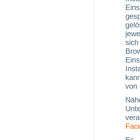
Ein
ges
gel
jewe
sich
Brow
Eins
Inst
kann
von 
Näh
Unt
vera
Fac
Es 