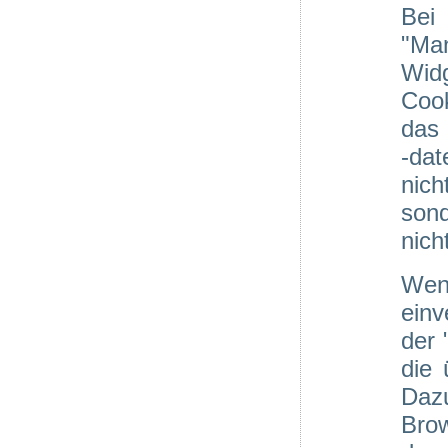
Bei
"Ma
Wid
Cook
das 
-dat
nic
sond
nich
Wen
einv
der 
die
Daz
Brow