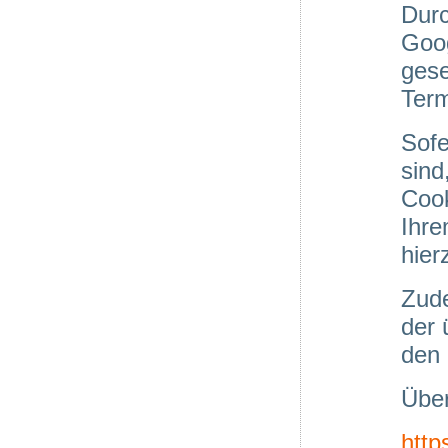
Dur
Goo
ges
Term
Sofe
sind
Coo
Ihr
hier
Zude
der 
den
Über
http