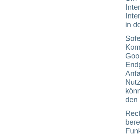
Inte
Inte
in d
Sofe
Kom
Goog
End
Anf
Nut
könn
den 
Rech
ber
Funk