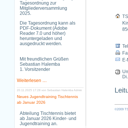
Tagesordnung zur
Mitgliederversammlung
2025.
TS
Die Tagesordnung kann als
Ki
PDF-Dokument (Adobe
856
Reader 7.0 und höher)
heruntergeladen und
ausgedruckt werden.
Tel
Fa
Mit freundlichen Grüßen
E-
Sebastian Halemba
1. Vorsitzender
Uns
Di.
Tagesordnung
Weiterlesen …
zur
Leit
Mitgliederversammlung
20.11.2025 17:28
von Sebastian Halemba Admin
2025
Neues Jugendtraining Tischtennis
ab Januar 2026
©2009 TSV
Abteilung Tischtennis bietet
ab Januar 2026 Kinder- und
Jugendtraining an.