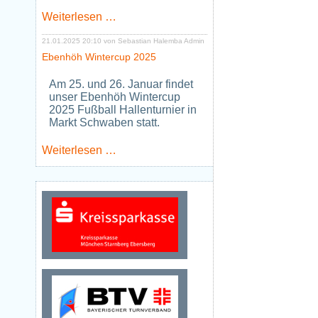
Neues
Weiterlesen …
Jugendtraining
Tischtennis
21.01.2025 20:10
von Sebastian Halemba Admin
ab
Ebenhöh Wintercup 2025
Januar
2026
Am 25. und 26. Januar findet
unser Ebenhöh Wintercup
2025 Fußball Hallenturnier in
Markt Schwaben statt.
Ebenhöh
Weiterlesen …
Wintercup
2025