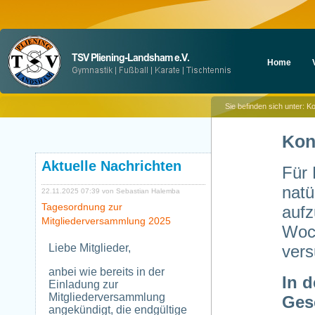
Navigation
Home
überspringen
Sie befinden sich unter:
Ko
Kon
Aktuelle Nachrichten
Für 
natü
22.11.2025 07:39
von Sebastian Halemba
Tagesordnung zur
aufz
Mitgliederversammlung 2025
Woch
Liebe Mitglieder,
vers
anbei wie bereits in der
In d
Einladung zur
Mitgliederversammlung
Ges
angekündigt, die endgültige