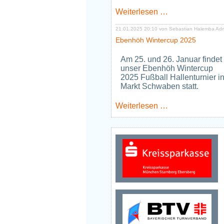
Neues
Weiterlesen …
Jugendtraining
Tischtennis
21.01.2025 20:10
von Sebastian Halemba Ad
ab
Ebenhöh Wintercup 2025
Januar
2026
Am 25. und 26. Januar findet
unser Ebenhöh Wintercup
2025 Fußball Hallenturnier i
Markt Schwaben statt.
Ebenhöh
Weiterlesen …
Wintercup
2025