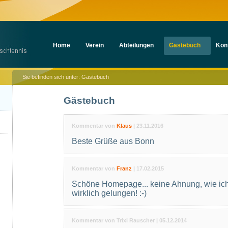
Navigation
Home
Verein
Abteilungen
Gästebuch
Kon
überspringen
Sie befinden sich unter:
Gästebuch
Gästebuch
Kommentar von
Klaus
|
23.11.2016
Beste Grüße aus Bonn
Kommentar von
Franz
|
17.02.2015
Schöne Homepage... keine Ahnung, wie ich
wirklich gelungen! :-)
Kommentar von Trixi Rauscher |
05.12.2014