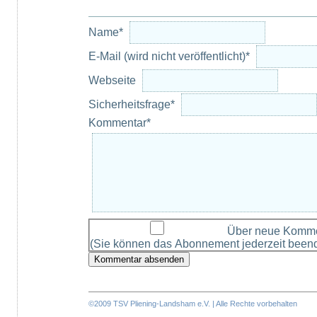
Pflichtfeld
Name
*
Pflichtfeld
E-Mail (wird nicht veröffentlicht)
*
Webseite
Pflichtfeld
Sicherheitsfrage
*
Pflichtfeld
Kommentar
*
Über neue Kommen
(Sie können das Abonnement jederzeit been
Kommentar absenden
©2009 TSV Pliening-Landsham e.V. | Alle Rechte vorbehalten