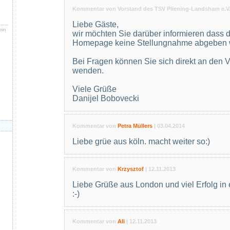
Kommentar von Vorstand des TSV Pliening-Landsham e.V.
Liebe Gäste,
min
wir möchten Sie darüber informieren dass 
Homepage keine Stellungnahme abgeben w
Bei Fragen können Sie sich direkt an den V
wenden.
n
Viele Grüße
Danijel Bobovecki
Kommentar von
Petra Müllers
|
03.04.2014
Liebe grüe aus köln. macht weiter so:)
Kommentar von
Krzysztof
|
12.11.2013
Liebe Grüße aus London und viel Erfolg in
:-)
Kommentar von
Ali
|
12.11.2013