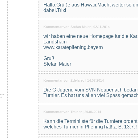
Hallo.Grüße aus Hawaii.Macht weiter so un
dabei.Trixi
Kommentar von Stefan Maier |
02.11.2014
wir haben eine neue Homepage für die Kar
Landsham
www.karatepliening.bayern
Gruß
Stefan Maier
Kommentar von Zdelarec |
14.07.2014
Die G Jugend vom SVN Neuperlach bedankt s
Turnier. Es hat uns allen viel Spass gemach
ammlung
min
Kommentar von Trainer |
29.06.2014
Kann die Terminliste für die Turniere orden
welches Turnier in Pliening hat! z. B. 13.7. !