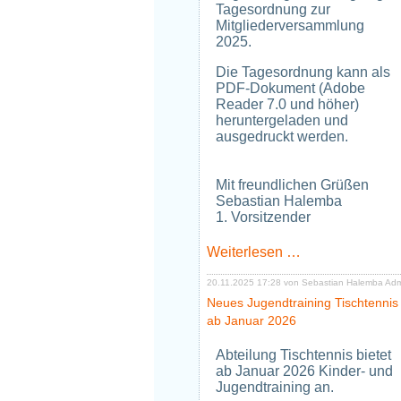
Tagesordnung zur
Mitgliederversammlung
2025.
Die Tagesordnung kann als
PDF-Dokument (Adobe
Reader 7.0 und höher)
heruntergeladen und
ausgedruckt werden.
Mit freundlichen Grüßen
Sebastian Halemba
1. Vorsitzender
Tagesordnung
Weiterlesen …
zur
Mitgliedervers
20.11.2025 17:28
von Sebastian Halemba Ad
2025
Neues Jugendtraining Tischtennis
ab Januar 2026
Abteilung Tischtennis bietet
ab Januar 2026 Kinder- und
Jugendtraining an.