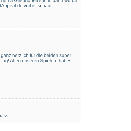
s Thema Gesundheit sucht, dann würde
itAppeal.de vorbei schaut.
ganz herzlich für die beiden super
tag! Allen unseren Spielern hat es
ass ..