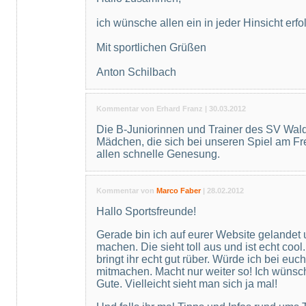
ich wünsche allen ein in jeder Hinsicht erfo
Mit sportlichen Grüßen
Anton Schilbach
Kommentar von Erhard Franz |
30.03.2012
Die B-Juniorinnen und Trainer des SV Wa
Mädchen, die sich bei unseren Spiel am Frei
allen schnelle Genesung.
Kommentar von
Marco Faber
|
28.02.2012
Hallo Sportsfreunde!
Gerade bin ich auf eurer Website gelande
machen. Die sieht toll aus und ist echt coo
bringt ihr echt gut rüber. Würde ich bei e
mitmachen. Macht nur weiter so! Ich wünsch
Gute. Vielleicht sieht man sich ja mal!