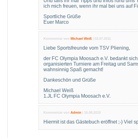
Und falls ihr mal Tipps und Infos rund um
ich mich freuen, wenn ihr mal bei uns auf F
Sportliche Grüße
Euer Marco
Kommentar von
Michael Weiß
|
02.07.2011
Liebe Sportsfreunde vom TSV Pliening,
der FC Olympia Moosach e.V. bedankt sich 
organisierten Turniere am Freitag und Sams
wahnsinnig Spaß gemacht!
Dankeschön und Grüße
Michael Weiß
1.JL FC Olympia Moosach e.V.
Kommentar von
Admin
|
16.08.2010
Hiermit ist das Gästebuch eröffnet ;-) Viel sp