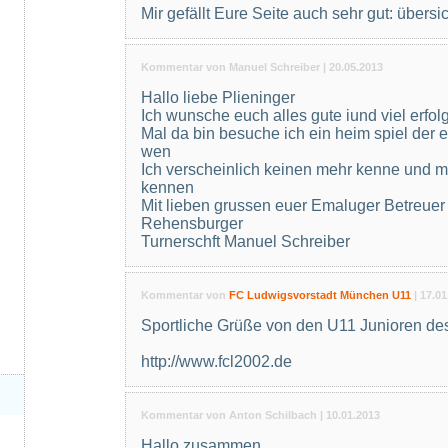
Mir gefällt Eure Seite auch sehr gut: übersic
Kommentar von Manuel Schreiber |
20.05.2013
Hallo liebe Plieninger
Ich wunsche euch alles gute iund viel erfol
Mal da bin besuche ich ein heim spiel der 
wen
Ich verscheinlich keinen mehr kenne und m
kennen
Mit lieben grussen euer Emaluger Betreuer 
Rehensburger
Turnerschft Manuel Schreiber
Kommentar von
FC Ludwigsvorstadt München U11
|
17.01
Sportliche Grüße von den U11 Junioren d
http://www.fcl2002.de
Kommentar von Anton Schilbach |
10.01.2013
Hallo zusammen,