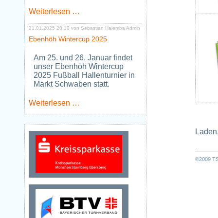
Neues
Weiterlesen …
Jugendtraining
Tischtennis
21.01.2025 20:10
von Sebastian Halemba Admin
ab
Ebenhöh Wintercup 2025
Januar
2026
Am 25. und 26. Januar findet
unser Ebenhöh Wintercup
2025 Fußball Hallenturnier in
Markt Schwaben statt.
Ebenhöh
Weiterlesen …
Wintercup
2025
Laden.
©2009 TSV