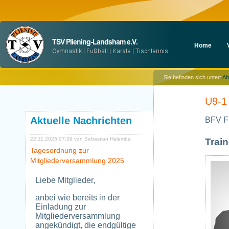
Navigation
Home
überspringen
Sie befinden sich unter:
Ab
U9-1
Aktuelle Nachrichten
BFV Fu
22.11.2025 07:39
von Sebastian Halemba
Train
Tagesordnung zur
Mitgliederversammlung 2025
Liebe Mitglieder,
anbei wie bereits in der
Einladung zur
Mitgliederversammlung
angekündigt, die endgültige