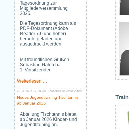
Tagesordnung zur
Mitgliederversammlung
2025.
Die Tagesordnung kann als
PDF-Dokument (Adobe
Reader 7.0 und höher)
heruntergeladen und
ausgedruckt werden.
Mit freundlichen Grüßen
Sebastian Halemba
1. Vorsitzender
Tagesordnung
Weiterlesen …
zur
Mitgliederversammlung
20.11.2025 17:28
von Sebastian Halemba Admin
2025
Train
Neues Jugendtraining Tischtennis
ab Januar 2026
Abteilung Tischtennis bietet
ab Januar 2026 Kinder- und
Jugendtraining an.