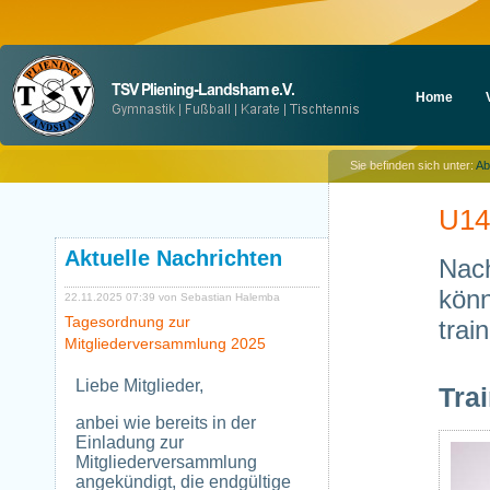
Navigation
Home
überspringen
Sie befinden sich unter:
Ab
U14
Aktuelle Nachrichten
Nach
könn
22.11.2025 07:39
von Sebastian Halemba
Tagesordnung zur
trai
Mitgliederversammlung 2025
Liebe Mitglieder,
Tra
anbei wie bereits in der
Einladung zur
Mitgliederversammlung
angekündigt, die endgültige