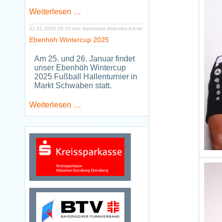
Neues
Weiterlesen …
Jugendtraining
Tischtennis
21.01.2025 20:10
von Sebastian Halemba Admin
ab
Ebenhöh Wintercup 2025
Januar
2026
Am 25. und 26. Januar findet
unser Ebenhöh Wintercup
2025 Fußball Hallenturnier in
Markt Schwaben statt.
Ebenhöh
Weiterlesen …
Wintercup
2025