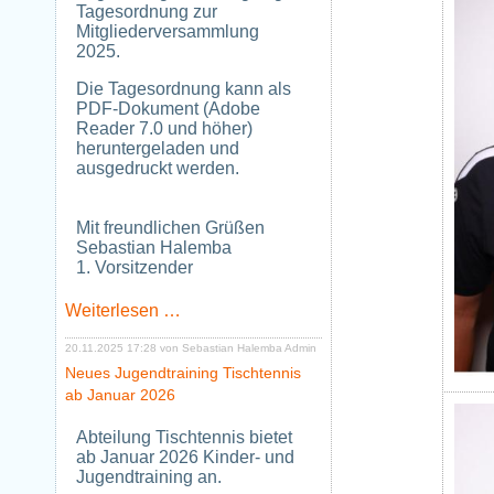
Tagesordnung zur
Mitgliederversammlung
2025.
Die Tagesordnung kann als
PDF-Dokument (Adobe
Reader 7.0 und höher)
heruntergeladen und
ausgedruckt werden.
Mit freundlichen Grüßen
Sebastian Halemba
1. Vorsitzender
Tagesordnung
Weiterlesen …
zur
Mitgliederversammlung
20.11.2025 17:28
von Sebastian Halemba Admin
2025
Neues Jugendtraining Tischtennis
ab Januar 2026
Abteilung Tischtennis bietet
ab Januar 2026 Kinder- und
Jugendtraining an.