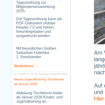
Tagesordnung zur
Mitgliederversammlung
2025.
Die Tagesordnung kann als
PDF-Dokument (Adobe
Reader 7.0 und höher)
heruntergeladen und
ausgedruckt werden.
Mit freundlichen Grüßen
Am 
Sebastian Halemba
1. Vorsitzender
lang
jähr
Tagesordnung
Weiterlesen …
zur
nac
Mitgliederversammlung
20.11.2025 17:28
von Sebastian Halemba Admin
2025
Neues Jugendtraining Tischtennis
ab Januar 2026
Auf
und
Abteilung Tischtennis bietet
ab Januar 2026 Kinder- und
Hier
Jugendtraining an.