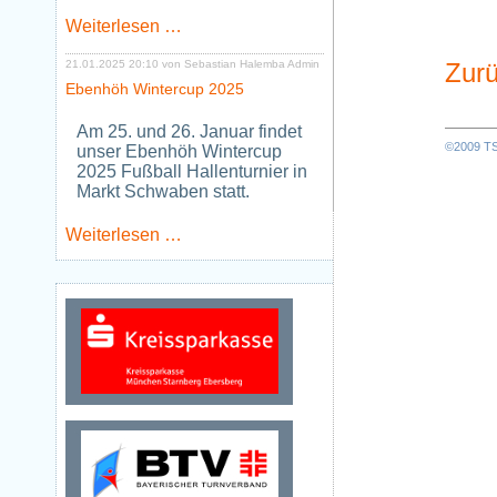
Neues
Weiterlesen …
Jugendtraining
Tischtennis
Zurü
21.01.2025 20:10
von Sebastian Halemba Admin
ab
Ebenhöh Wintercup 2025
Januar
2026
Am 25. und 26. Januar findet
©2009 TSV
unser Ebenhöh Wintercup
2025 Fußball Hallenturnier in
Markt Schwaben statt.
Ebenhöh
Weiterlesen …
Wintercup
2025