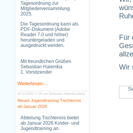
Tagesordnung zur
wüns
Mitgliederversammlung
2025.
Ruhe
Die Tagesordnung kann als
PDF-Dokument (Adobe
Reader 7.0 und höher)
Für 
heruntergeladen und
Gesu
ausgedruckt werden.
allz
Mit freundlichen Grüßen
Wir 
Sebastian Halemba
1. Vorsitzender
Tagesordnung
Weiterlesen …
zur
Se
Mitgliederversammlung
20.11.2025 17:28
von Sebastian Halemba Admin
2025
Neues Jugendtraining Tischtennis
ab Januar 2026
Abteilung Tischtennis bietet
ab Januar 2026 Kinder- und
Jugendtraining an.