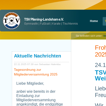
Navigation
Home
überspringen
Sie befinden sich unter:
Ve
Fro
202
Aktuelle Nachrichten
24.1
22.11.2025 07:39
von Sebastian Halemba
Tagesordnung zur
TSV
Mitgliederversammlung 2025
Wei
Liebe Mitglieder,
Lieb
anbei wie bereits in der
Fre
Einladung zur
Mitgliederversammlung
angekündigt, die endgültige
Wir,