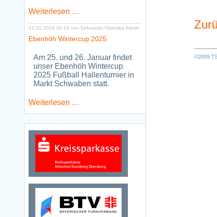
Neues
Weiterlesen …
Jugendtraining
Zurü
Tischtennis
21.01.2025 20:10
von Sebastian Halemba Admin
ab
Ebenhöh Wintercup 2025
Januar
2026
Am 25. und 26. Januar findet
©2009 TSV
unser Ebenhöh Wintercup
2025 Fußball Hallenturnier in
Markt Schwaben statt.
Ebenhöh
Weiterlesen …
Wintercup
2025