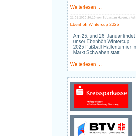
Neues
Weiterlesen …
Jugendtraining
Tischtennis
21.01.2025 20:10
von Sebastian Halemba Ad
ab
Ebenhöh Wintercup 2025
Januar
2026
Am 25. und 26. Januar findet
unser Ebenhöh Wintercup
2025 Fußball Hallenturnier i
Markt Schwaben statt.
Ebenhöh
Weiterlesen …
Wintercup
2025