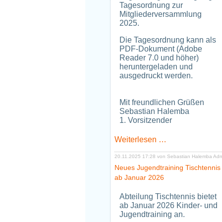
Tagesordnung zur
Mitgliederversammlung
2025.
Die Tagesordnung kann als
PDF-Dokument (Adobe
Reader 7.0 und höher)
heruntergeladen und
ausgedruckt werden.
Mit freundlichen Grüßen
Sebastian Halemba
1. Vorsitzender
Tagesordnung
Weiterlesen …
zur
Mitgliedervers
20.11.2025 17:28
von Sebastian Halemba Ad
2025
Neues Jugendtraining Tischtennis
ab Januar 2026
Abteilung Tischtennis bietet
ab Januar 2026 Kinder- und
Jugendtraining an.