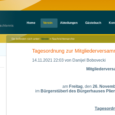
Navigation
Home
Verein
Abteilungen
Gästebuch
Kon
überspringen
Sie befinden sich unter:
Verein
»
Nachrichtenarchiv
Tagesordnung zur Mitgliederversa
14.11.2021 22:03
von Danijel Bobovecki
Mitgliederver
am
Freitag
, den
26. Novemb
im
Bürgerstüberl des Bürgerhauses Plie
Tagesord