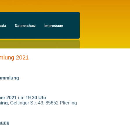
takt
Datenschutz
Impressum
mmlung 2021
sammlung
er 2021
um
19.30 Uhr
ning
, Geltinger Str. 43, 85652 Pliening
nung