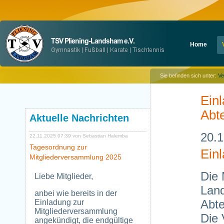
Navigation
Home
überspringen
Sie befinden sich unter:
Ve
Ein
Abte
Aktuelle Nachrichten
20.1
22.11.2025 07:39
von Sebastian Halemba
Tagesordnung zur
Ein
Mitgliederversammlung 2025
Die 
Liebe Mitglieder,
Land
anbei wie bereits in der
Abte
Einladung zur
Mitgliederversammlung
Die 
angekündigt, die endgültige