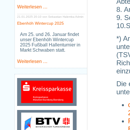
Abte
Neues
Weiterlesen …
8. A
Jugendtraining
9. S
Tischtennis
21.01.2025 20:10
von Sebastian Halemba Admin
ab
Ebenhöh Wintercup 2025
10.
Januar
2026
Am 25. und 26. Januar findet
*) A
unser Ebenhöh Wintercup
2025 Fußball Hallenturnier in
unte
Markt Schwaben statt.
(TSV
Ebenhöh
Weiterlesen …
Rich
Wintercup
einz
2025
Die 
unte