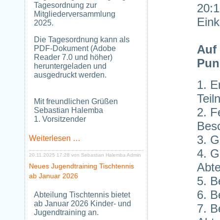
Tagesordnung zur
20:1
Mitgliederversammlung
Eink
2025.
Die Tagesordnung kann als
Auf
PDF-Dokument (Adobe
Reader 7.0 und höher)
Pun
heruntergeladen und
ausgedruckt werden.
1. E
Teil
Mit freundlichen Grüßen
2. F
Sebastian Halemba
1. Vorsitzender
Besc
3. 
Tagesordnung
Weiterlesen …
zur
4. G
Mitgliederversammlung
20.11.2025 17:28
von Sebastian Halemba Admin
2025
Abt
Neues Jugendtraining Tischtennis
ab Januar 2026
5. B
6. B
Abteilung Tischtennis bietet
ab Januar 2026 Kinder- und
7. B
Jugendtraining an.